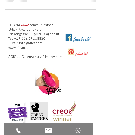
DIEANA
communication
visual
Urban Area Lendhafen
Linsengasse 2 - 9020 Klagenfurt
Tel. +43 664 75118820
E-Mail: info@dieana.at
www.dieana.at
AGB´s
/
Datenschutz
/
Impressum