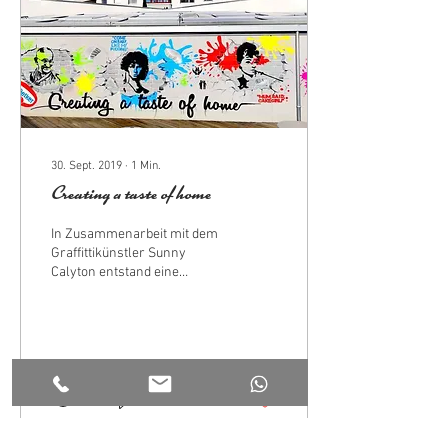
30. Sept. 2019
∙
1
Min.
Creating a taste of home
In Zusammenarbeit mit dem
Graffittikünstler Sunny
Calyton entstand eine
Ausenwandgestaltung für
Dr.Oetker Österreich. Das
besondere...
32
0