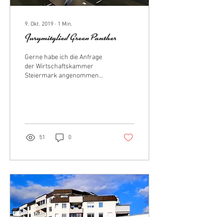
9. Okt. 2019
∙
1
Min.
Jurymitglied Green Panther
Gerne habe ich die Anfrage
der Wirtschaftskammer
Steiermark angenommen
und meine Arbeit als
Jurymitlied im Bereich
Grafikdesignerin...
51
0